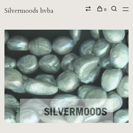
Silvermoods bvba
0