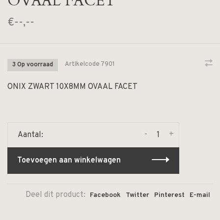
OVAAL FACET
€--,--
Artikelcode
7901
3 Op voorraad
ONIX ZWART 10X8MM OVAAL FACET
-
+
Aantal:
Toevoegen aan winkelwagen
Deel dit product:
Facebook
Twitter
Pinterest
E-mail