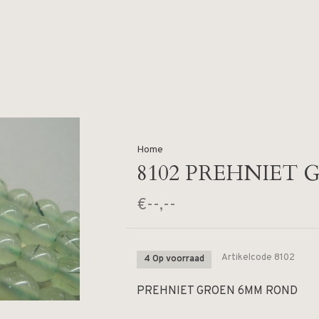
Home
8102 PREHNIET
€--,--
Artikelcode
8102
4 Op voorraad
PREHNIET GROEN 6MM ROND