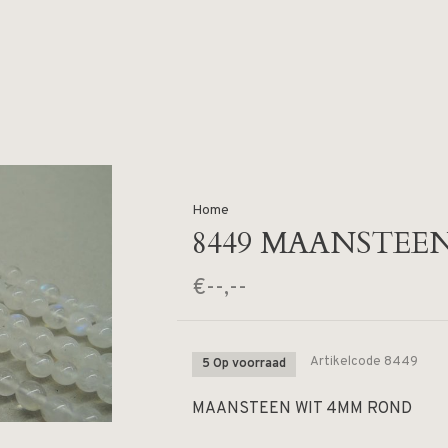
Home
8449 MAANSTEE
€--,--
Artikelcode
8449
5 Op voorraad
MAANSTEEN WIT 4MM ROND