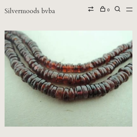
Silvermoods bvba
0