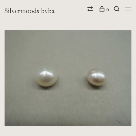
Silvermoods bvba
0