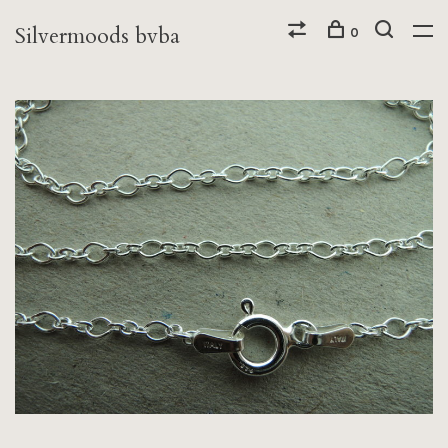
Silvermoods bvba
0