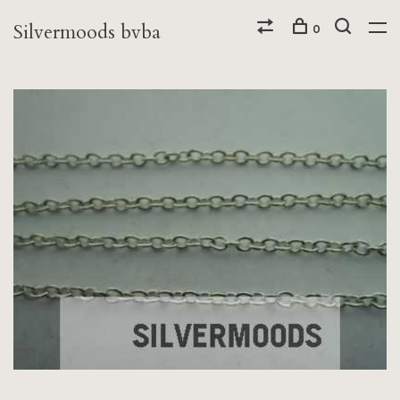
Silvermoods bvba
0