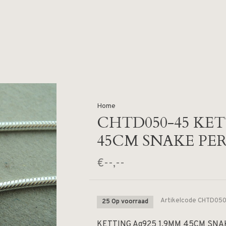
Home
CHTD050-45 KET
45CM SNAKE PER
€--,--
Artikelcode
CHTD050
25 Op voorraad
KETTING Ag925 1.9MM 45CM SNA