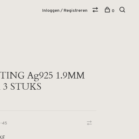
Inloggen / Registreren
0
TING Ag925 1.9MM
 3 STUKS
-45
KE