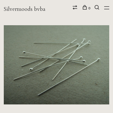
Silvermoods bvba
0