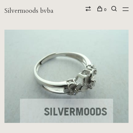
Silvermoods bvba
0