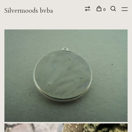
Silvermoods bvba
0