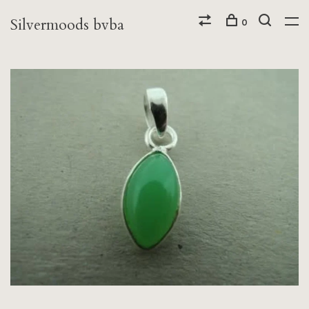
Silvermoods bvba
0