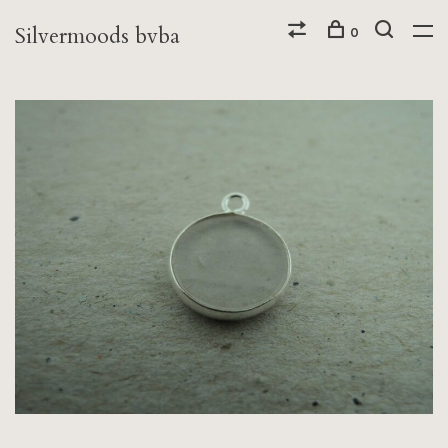
Silvermoods bvba
0