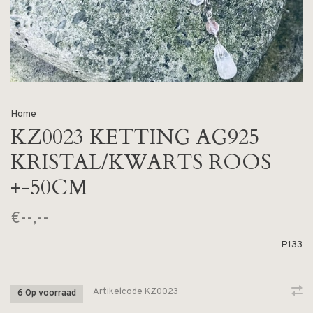
Home
KZ0023 KETTING AG925
KRISTAL/KWARTS ROOS
+-50CM
€--,--
P133
Artikelcode
KZ0023
6 Op voorraad