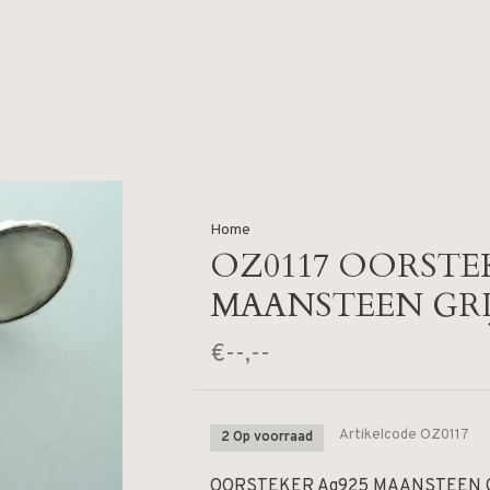
Home
OZ0117 OORSTEK
MAANSTEEN GRI
€--,--
Artikelcode
OZ0117
2 Op voorraad
OORSTEKER Ag925 MAANSTEEN 