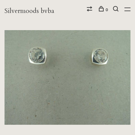
Silvermoods bvba
0