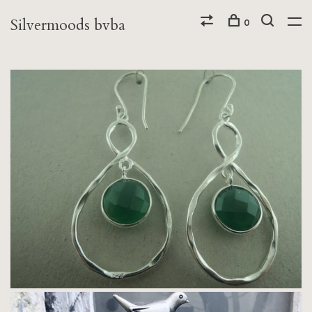
Silvermoods bvba
0