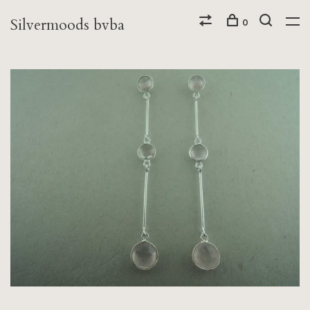
Silvermoods bvba
0