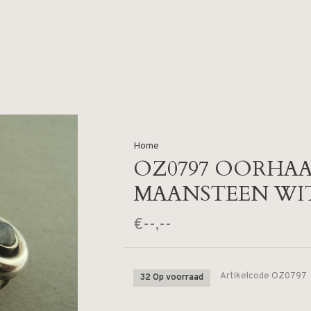
Home
OZ0797 OORHAA
MAANSTEEN WI
€--,--
Artikelcode
OZ0797
32 Op voorraad