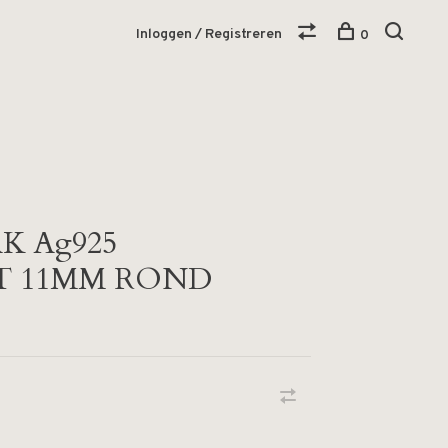
Inloggen / Registreren
0
K Ag925
T 11MM ROND