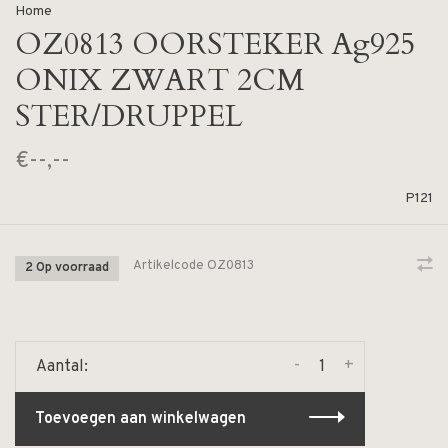
Home
OZ0813 OORSTEKER Ag925
ONIX ZWART 2CM
STER/DRUPPEL
€--,--
P121
Artikelcode
OZ0813
2 Op voorraad
-
+
Aantal:
Toevoegen aan winkelwagen