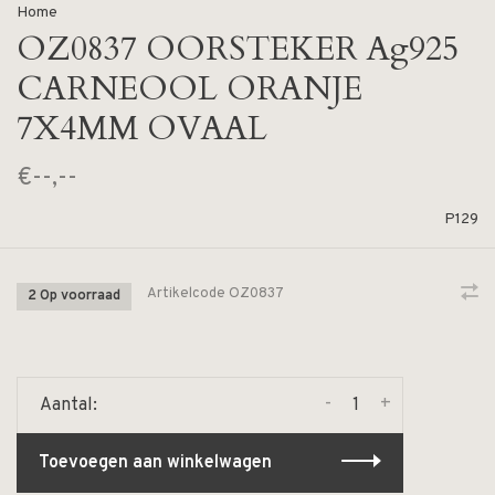
Home
OZ0837 OORSTEKER Ag925
CARNEOOL ORANJE
7X4MM OVAAL
€--,--
P129
Artikelcode
OZ0837
2 Op voorraad
-
+
Aantal:
Toevoegen aan winkelwagen