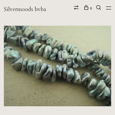
Silvermoods bvba
0