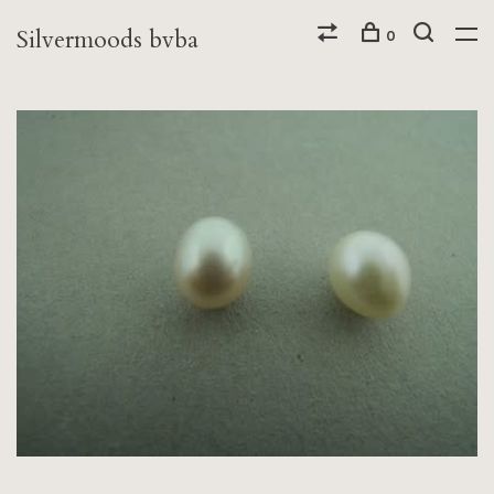
Silvermoods bvba
0