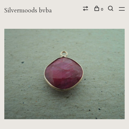
Silvermoods bvba
0