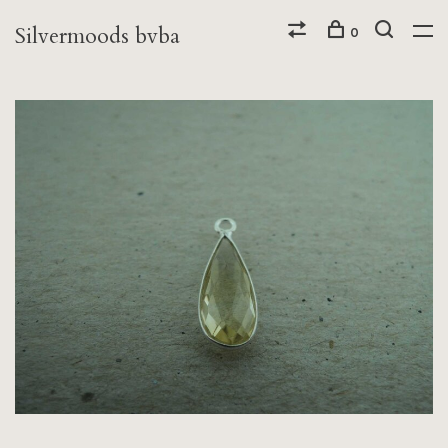
Silvermoods bvba
0