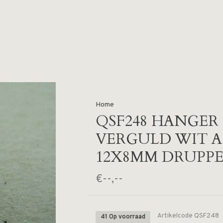
Home
QSF248 HANGER 
VERGULD WIT 
12X8MM DRUPPE
€--,--
Artikelcode
QSF248
41 Op voorraad