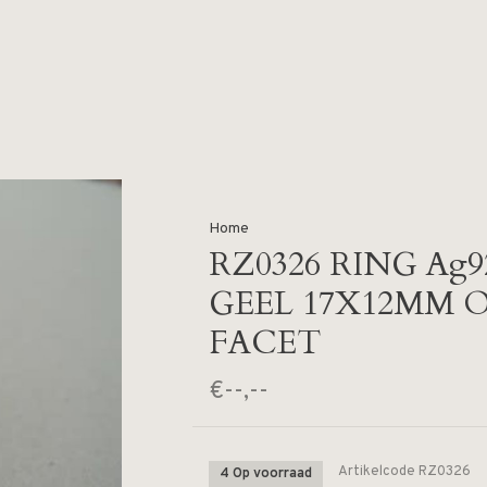
Home
RZ0326 RING Ag
GEEL 17X12MM 
FACET
€--,--
Artikelcode
RZ0326
4 Op voorraad