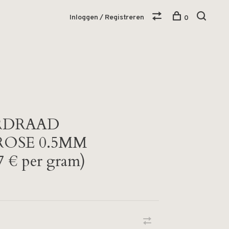
Inloggen / Registreren
0
RDRAAD
ROSE 0.5MM
€ per gram)