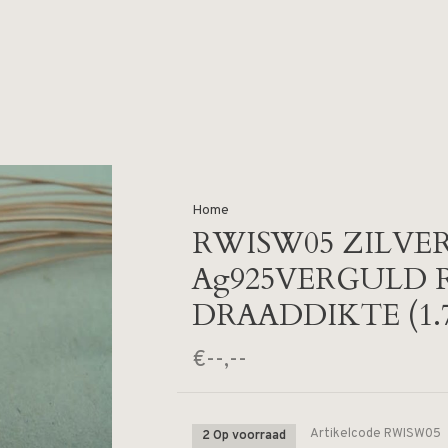
Home
RWISW05 ZILVE
Ag925VERGULD 
DRAADDIKTE (1.7 
€--,--
Artikelcode
RWISW05
2 Op voorraad