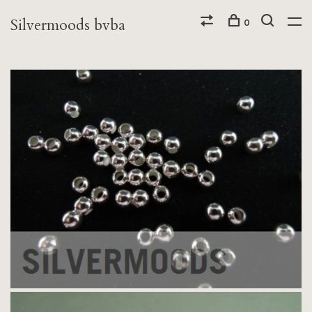
Silvermoods bvba
0