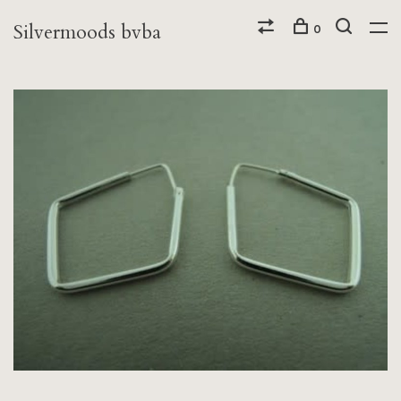
Silvermoods bvba
0