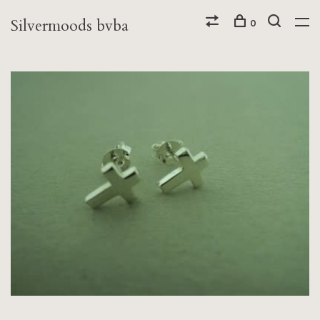
Silvermoods bvba
0