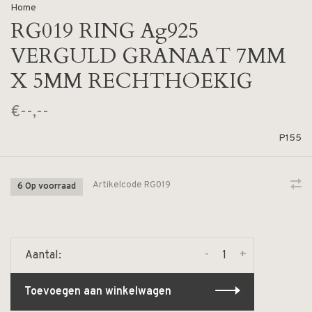
Home
RG019 RING Ag925
VERGULD GRANAAT 7MM
X 5MM RECHTHOEKIG
€--,--
P155
Artikelcode
RG019
6 Op voorraad
-
+
Aantal:
Toevoegen aan winkelwagen