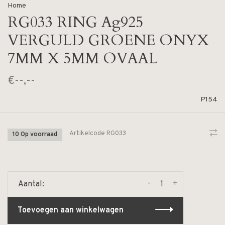
Home
RG033 RING Ag925
VERGULD GROENE ONYX
7MM X 5MM OVAAL
€--,--
P154
Artikelcode
RG033
10 Op voorraad
-
+
Aantal:
Toevoegen aan winkelwagen