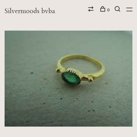
Silvermoods bvba
0