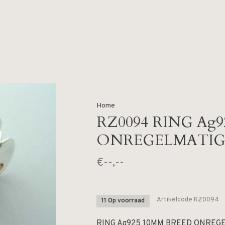
Home
RZ0094 RING Ag
ONREGELMATIG 
€--,--
Artikelcode
RZ0094
11 Op voorraad
RING Ag925 10MM BREED ONREGE