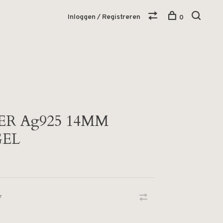
Inloggen / Registreren
0
ER Ag925 14MM
GEL
7