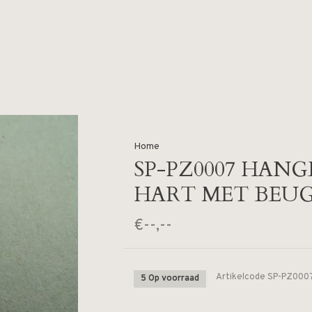
Home
SP-PZ0007 HANG
HART MET BEU
€--,--
Artikelcode
SP-PZ000
5 Op voorraad