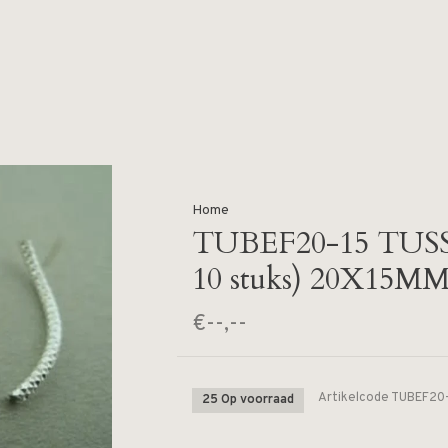
Home
TUBEF20-15 TUSS
10 stuks) 20X1
€--,--
Artikelcode
TUBEF20-
25 Op voorraad