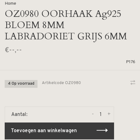
Home
OZ0980 OORHAAK Ag925
BLOEM 8MM
LABRADORIET GRIJS 6MM
€--,--
P176
Artikelcode
OZ0980
4 Op voorraad
-
+
Aantal:
Toevoegen aan winkelwagen