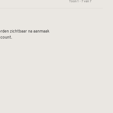
Toon 1 - 7 van 7
orden zichtbaar na aanmaak
ccount.