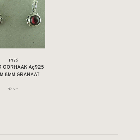
P176
9 OORHAAK Ag925
M 8MM GRANAAT
ROOD 6MM
€--,--