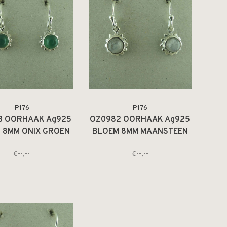
P176
P176
3 OORHAAK Ag925
OZ0982 OORHAAK Ag925
 8MM ONIX GROEN
BLOEM 8MM MAANSTEEN
6MM
WIT 6MM
€--,--
€--,--