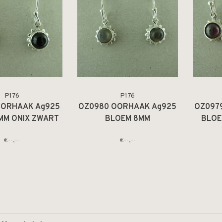
P176
P176
OORHAAK Ag925
OZ0980 OORHAAK Ag925
OZ097
MM ONIX ZWART
BLOEM 8MM
BLOE
6MM
LABRADORIET GRIJS 6MM
€--,--
€--,--