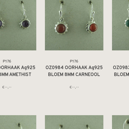
P176
P176
OORHAAK Ag925
OZ0984 OORHAAK Ag925
OZ098
8MM AMETHIST
BLOEM 8MM CARNEOOL
BLOEM
ARS 6MM
ORANJE 6MM
€--,--
€--,--