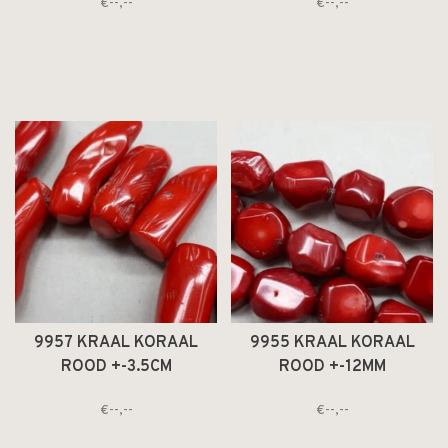
€--,--
€--,--
9957 KRAAL KORAAL
9955 KRAAL KORAAL
ROOD +-3.5CM
ROOD +-12MM
ONREGELMATIG TOP
ONREGELMATIG
€--,--
€--,--
GEBOORD