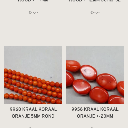
ROOD +-17MM
ROOD +-12MM SCHIJFJE
ONREGELMATIG
€--,--
€--,--
9960 KRAAL KORAAL
9958 KRAAL KORAAL
ORANJE 5MM ROND
ORANJE +-20MM
ONREGELMATIG