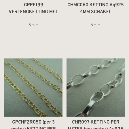
GPPE199
CHMC060 KETTING Ag925
VERLENGKETTING MET
4MM SCHAKEL
PLAATJE (per 10 st) Ag925
HARTVORM RONDE
€--,--
€--,--
VERGULD 5CM
DRAAD (per 2 meter)
GPCHFZR050 (per 3
CHR097 KETTING PER