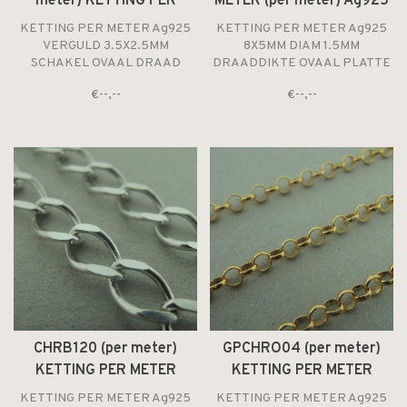
meter) KETTING PER
METER (per meter) Ag925
METER Ag925 VERGULD
8X5MM DIAM 1.5MM
KETTING PER METER Ag925
KETTING PER METER Ag925
3.5X2.5MM SCHAKEL
DRAADDIKTE OVAAL
VERGULD 3.5X2.5MM
8X5MM DIAM 1.5MM
SCHAKEL OVAAL DRAAD
DRAADDIKTE OVAAL PLATTE
OVAAL DRAAD ROND
PLATTE DRAAD
ROND
DRAAD
€--,--
€--,--
CHRB120 (per meter)
GPCHRO04 (per meter)
KETTING PER METER
KETTING PER METER
GOURMET 6.5MM
Ag925 VERGULD 4MM
KETTING PER METER Ag925
KETTING PER METER Ag925