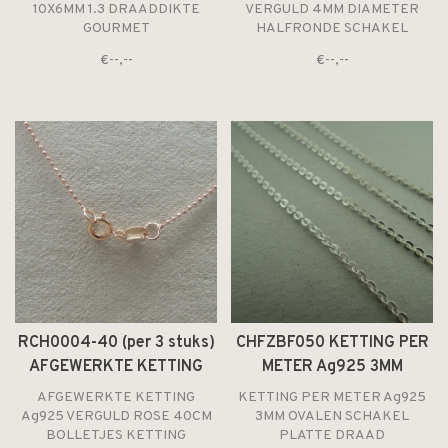
DIAMETER HALFRONDE
10X6MM 1.3 DRAADDIKTE
VERGULD 4MM DIAMETER
GOURMET
HALFRONDE SCHAKEL
SCHAKEL
€--,--
€--,--
RCH0004-40 (per 3 stuks)
CHFZBF050 KETTING PER
AFGEWERKTE KETTING
METER Ag925 3MM
Ag925 VERGULD ROSE
OVALEN SCHAKEL PLATTE
AFGEWERKTE KETTING
KETTING PER METER Ag925
40CM BOLLETJES
DRAAD
Ag925 VERGULD ROSE 40CM
3MM OVALEN SCHAKEL
BOLLETJES KETTING
PLATTE DRAAD
KETTING