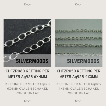
€--,--
€--,--
CHFZR060 KETTING PER
CHFZR050 KETTING PER
METER Ag925 6X4MM
METER Ag925 4X3MM
OVALEN SCHAKEL RONDE
OVALEN SCHAKEL RONDE
KETTING PER METER Ag925
KETTING PER METER Ag925
DRAAD
DRAAD
6X4MM OVALEN SCHAKEL
4X3MM OVALEN SCHAKEL
RONDE DRAAD
RONDE DRAAD
€--,--
€--,--