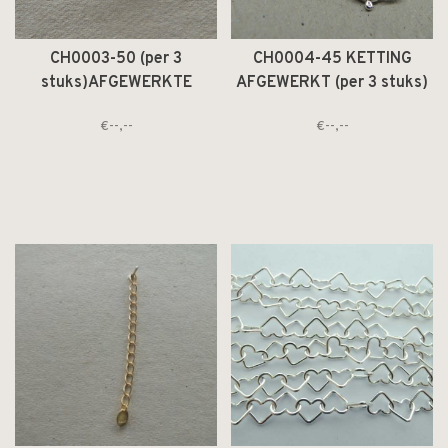
CH0003-50 (per 3
CH0004-45 KETTING
stuks)AFGEWERKTE
AFGEWERKT (per 3 stuks)
KETTING Ag925 1.1x1.7MM
Ag925 2.6gr/m 1.3x1.6mm
€--,--
€--,--
50CM OVALEN SCHAKEL
=30C 45CM
PLATTE DRAAD