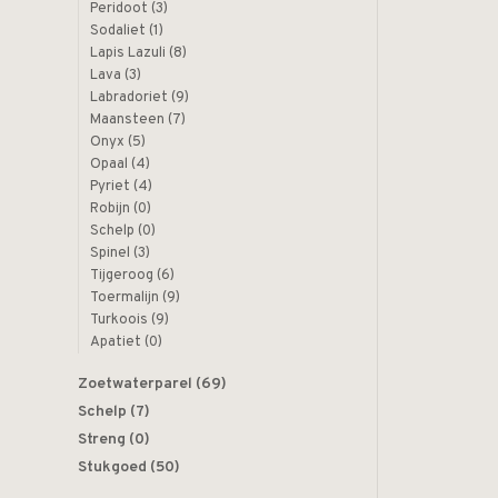
Peridoot
(3)
Sodaliet
(1)
Lapis Lazuli
(8)
Lava
(3)
Labradoriet
(9)
Maansteen
(7)
Onyx
(5)
Opaal
(4)
Pyriet
(4)
Robijn
(0)
Schelp
(0)
Spinel
(3)
Tijgeroog
(6)
Toermalijn
(9)
Turkoois
(9)
Apatiet
(0)
Zoetwaterparel
(69)
Schelp
(7)
Streng
(0)
Stukgoed
(50)