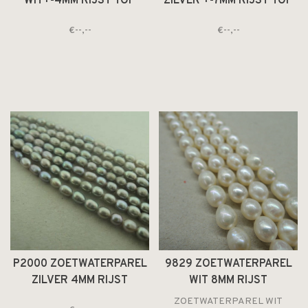
WIT+-4MM RIJST TOP
ZILVER +-7MM RIJST TOP
GEBOORD
GEBOORD
€--,--
€--,--
P2000 ZOETWATERPAREL
9829 ZOETWATERPAREL
ZILVER 4MM RIJST
WIT 8MM RIJST
ZOETWATERPAREL WIT