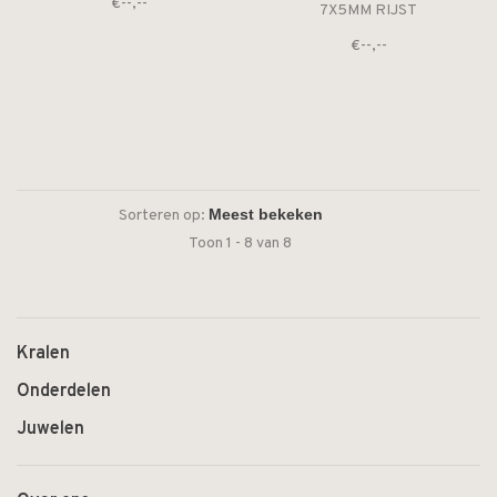
€--,--
7X5MM RIJST
€--,--
Sorteren op:
Toon 1 - 8 van 8
Kralen
Onderdelen
Juwelen