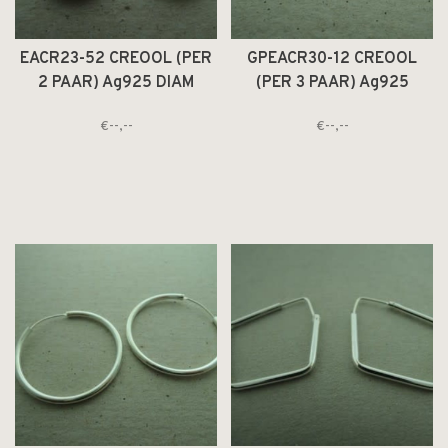
EACR23-52 CREOOL (PER
GPEACR30-12 CREOOL
2 PAAR) Ag925 DIAM
(PER 3 PAAR) Ag925
2.3CM DRAAD 5.2MM
VERGULD DIAM 3CM
€--,--
€--,--
ROND
DRAAD 1.2MM ROND