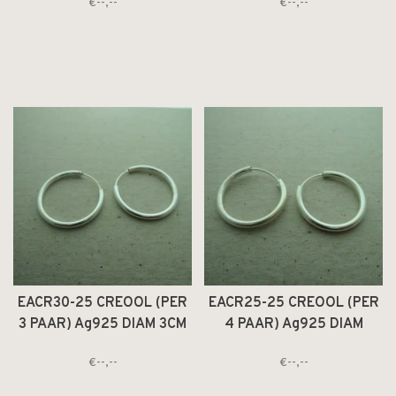
€--,--
€--,--
DRAAD 2.5MM ROND
2.5CM DRAAD 2.5MM
ROND
EACR30-25 CREOOL (PER
EACR25-25 CREOOL (PER
3 PAAR) Ag925 DIAM 3CM
4 PAAR) Ag925 DIAM
DRAAD 2.5MM ROND
2.5CM DRAAD 2.5MM
€--,--
€--,--
ROND