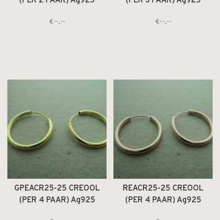
(PER 2 PAAR) Ag925
(PER 3 PAAR) Ag925
VERGULD DIAM 4CM
VERGULD DIAM 3CM
€--,--
€--,--
DRAAD 2.5MM ROND
DRAAD 2.5MM ROND
GPEACR25-25 CREOOL
REACR25-25 CREOOL
(PER 4 PAAR) Ag925
(PER 4 PAAR) Ag925
VERGULD DIAM 2.5CM
VERGULD ROSE DIAM