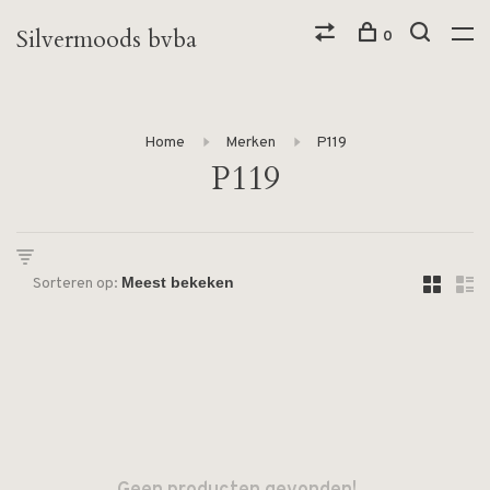
Silvermoods bvba
0
Home
Merken
P119
P119
Sorteren op: