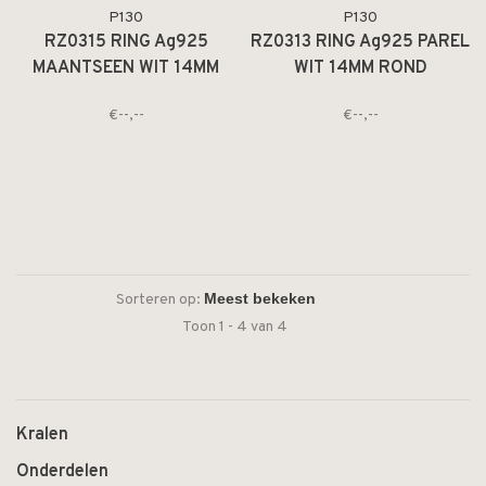
P130
P130
RZ0315 RING Ag925
RZ0313 RING Ag925 PAREL
MAANTSEEN WIT 14MM
WIT 14MM ROND
ROND
€--,--
€--,--
Sorteren op:
Toon 1 - 4 van 4
Kralen
Onderdelen