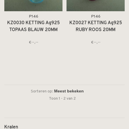
P146
P146
KZ0030 KETTING Ag925
KZ0027 KETTING Ag925
TOPAAS BLAUW 20MM
RUBY ROOS 20MM
DRUPPEL
DRUPPEL
€--,--
€--,--
Sorteren op:
Toon 1 - 2 van 2
Kralen