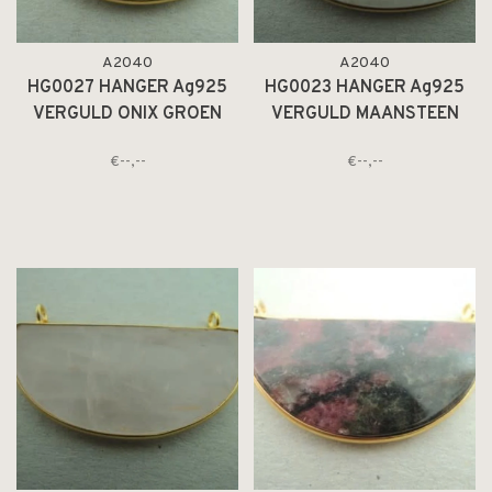
A2040
A2040
HG0027 HANGER Ag925
HG0023 HANGER Ag925
VERGULD ONIX GROEN
VERGULD MAANSTEEN
40X20MM HALVE MAAN
WIT 40X20MM HALVE
€--,--
€--,--
MET 2 OGEN
MAAN MET 2 OGEN