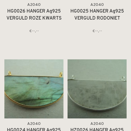
A2040
A2040
HG0026 HANGER Ag925
HG0025 HANGER Ag925
VERGULD ROZE KWARTS
VERGULD RODONIET
40X20MM HALVE MAAN
ROOS 40X20MM HALVE
€--,--
€--,--
MET 2 OGEN
MAAN MET 2 OGEN
A2040
A2040
HG0024 HANGER Ag925
HZ0026 HANGER Ag925