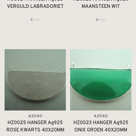
VERGULD LABRADORIET
MAANSTEEN WIT
GRIJS 40X20MM HALVE
40X20MM HALVE MAAN
€--,--
€--,--
MAAN MET 2 OGEN
MET 2 OGEN
A2040
A2040
HZ0025 HANGER Ag925
HZ0023 HANGER Ag925
ROSE KWARTS 40X20MM
ONIX GROEN 40X20MM